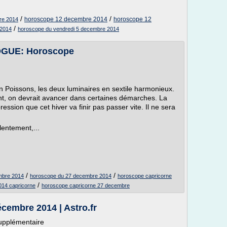
/
/
horoscope 12 decembre 2014
horoscope 12
re 2014
/
 2014
horoscope du vendredi 5 decembre 2014
UE: Horoscope
n Poissons, les deux luminaires en sextile harmonieux.
nt, on devrait avancer dans certaines démarches. La
ession que cet hiver va finir pas passer vite. Il ne sera
lentement,...
/
/
mbre 2014
horoscope du 27 decembre 2014
horoscope capricorne
/
14 capricorne
horoscope capricorne 27 decembre
cembre 2014 | Astro.fr
upplémentaire