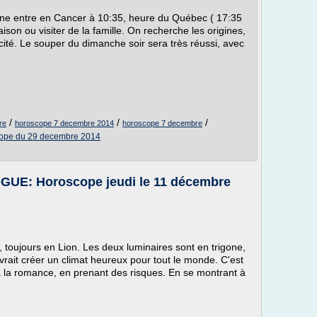
 Lune entre en Cancer à 10:35, heure du Québec ( 17:35
son ou visiter de la famille. On recherche les origines,
ticité. Le souper du dimanche soir sera très réussi, avec
/
/
/
re
horoscope 7 decembre 2014
horoscope 7 decembre
ope du 29 decembre 2014
: Horoscope jeudi le 11 décembre
e, toujours en Lion. Les deux luminaires sont en trigone,
vrait créer un climat heureux pour tout le monde. C'est
 à la romance, en prenant des risques. En se montrant à