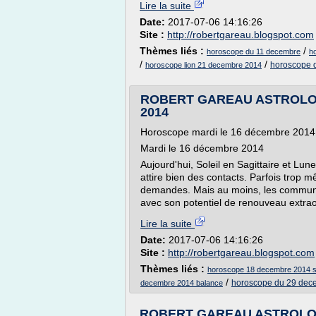
Lire la suite
Date:
2017-07-06 14:16:26
Site :
http://robertgareau.blogspot.com
Thèmes liés :
/
horoscope du 11 decembre
h
/
/
horoscope 
horoscope lion 21 decembre 2014
ROBERT GAREAU ASTROLOGU
2014
Horoscope mardi le 16 décembre 2014
Mardi le 16 décembre 2014
Aujourd'hui, Soleil en Sagittaire et Lun
attire bien des contacts. Parfois trop 
demandes. Mais au moins, les communica
avec son potentiel de renouveau extraor
Lire la suite
Date:
2017-07-06 14:16:26
Site :
http://robertgareau.blogspot.com
Thèmes liés :
horoscope 18 decembre 2014 sa
/
horoscope du 29 dec
decembre 2014 balance
ROBERT GAREAU ASTROLOGUE