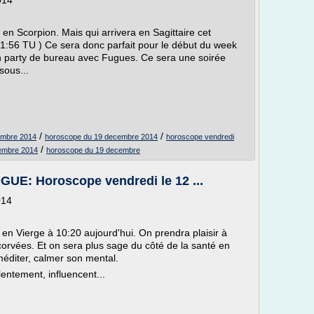
014
e en Scorpion. Mais qui arrivera en Sagittaire cet
1:56 TU ) Ce sera donc parfait pour le début du week
mon party de bureau avec Fugues. Ce sera une soirée
sous...
/
/
embre 2014
horoscope du 19 decembre 2014
horoscope vendredi
/
embre 2014
horoscope du 19 decembre
 Horoscope vendredi le 12 ...
014
e en Vierge à 10:20 aujourd'hui. On prendra plaisir à
s corvées. Et on sera plus sage du côté de la santé en
éditer, calmer son mental.
entement, influencent...