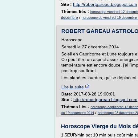
Site :
http://robertgareau.blogspot.com
Thèmes liés :
horoscope vendredi 12 decemb
/
decembre
horoscope du vendredi 19 decembre
ROBERT GAREAU ASTROLOG
Horoscope
Samedi le 27 décembre 2014
Soleil en Capricorne et Lune toujours e
Ce peut être un aspect assez énergisa
température est encore douce, j'ai l'impr
pas trop souffrant.
Les planètes lourdes, qui se déplacent 
Lire la suite
Date:
2017-03-28 19:00:01
Site :
http://robertgareau.blogspot.com
Thèmes liés :
horoscope capricorne 12 dece
/
du 19 decembre 2014
horoscope 23 decembre 20
Horoscope Vierge du Mois dé
1.5EUR/min pdt 10 min puis coût min s