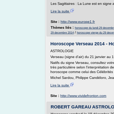
Les Sagittaires : La Lune est en signe am
Lire la suite
Site :
http://www.europe1.fr
Thèmes liés :
horoscope du lundi 29 decemb
/
29 decembre 2014
horoscope vierge du 29 dece
Horoscope Verseau 2014 - Hor
ASTROLOGIE
Verseau (signe d'air) du 21 janvier au 1
Natifs du signe Verseau, consultez vot
très particulière selon l'interprétation
horoscope comme celui des Célébrités 
Michel Sardou, Philippe Candéloro, Je
Lire la suite
Site :
http://www.vividefronton.com
ROBERT GAREAU ASTROLOGUE