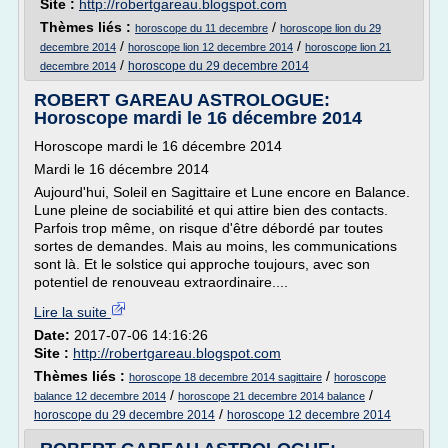
Site :
http://robertgareau.blogspot.com
Thèmes liés :
/
horoscope du 11 decembre
horoscope lion du 29
/
/
decembre 2014
horoscope lion 12 decembre 2014
horoscope lion 21
/
horoscope du 29 decembre 2014
decembre 2014
ROBERT GAREAU ASTROLOGUE:
Horoscope mardi le 16 décembre 2014
Horoscope mardi le 16 décembre 2014
Mardi le 16 décembre 2014
Aujourd'hui, Soleil en Sagittaire et Lune encore en Balance.
Lune pleine de sociabilité et qui attire bien des contacts.
Parfois trop même, on risque d'être débordé par toutes
sortes de demandes. Mais au moins, les communications
sont là. Et le solstice qui approche toujours, avec son
potentiel de renouveau extraordinaire....
Lire la suite
Date:
2017-07-06 14:16:26
Site :
http://robertgareau.blogspot.com
Thèmes liés :
/
horoscope 18 decembre 2014 sagittaire
horoscope
/
/
balance 12 decembre 2014
horoscope 21 decembre 2014 balance
/
horoscope du 29 decembre 2014
horoscope 12 decembre 2014