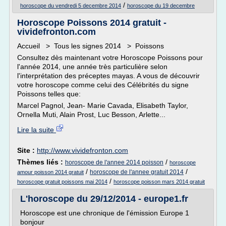
/
horoscope du vendredi 5 decembre 2014
horoscope du 19 decembre
Horoscope Poissons 2014 gratuit -
vividefronton.com
Accueil > Tous les signes 2014 > Poissons
Consultez dès maintenant votre Horoscope Poissons pour
l'année 2014, une année très particulière selon
l'interprétation des préceptes mayas. A vous de découvrir
votre horoscope comme celui des Célébrités du signe
Poissons telles que:
Marcel Pagnol, Jean- Marie Cavada, Elisabeth Taylor,
Ornella Muti, Alain Prost, Luc Besson, Arlette...
Lire la suite
Site :
http://www.vividefronton.com
Thèmes liés :
/
horoscope de l'annee 2014 poisson
horoscope
/
/
horoscope de l'annee gratuit 2014
amour poisson 2014 gratuit
/
horoscope gratuit poissons mai 2014
horoscope poisson mars 2014 gratuit
L'horoscope du 29/12/2014 - europe1.fr
Horoscope est une chronique de l'émission Europe 1
bonjour