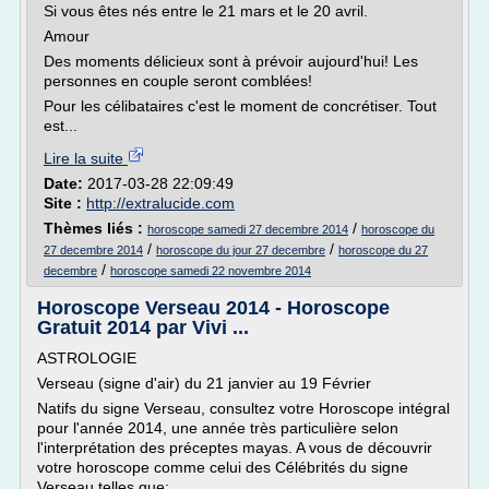
Si vous êtes nés entre le 21 mars et le 20 avril.
Amour
Des moments délicieux sont à prévoir aujourd'hui! Les
personnes en couple seront comblées!
Pour les célibataires c'est le moment de concrétiser. Tout
est...
Lire la suite
Date:
2017-03-28 22:09:49
Site :
http://extralucide.com
Thèmes liés :
/
horoscope samedi 27 decembre 2014
horoscope du
/
/
27 decembre 2014
horoscope du jour 27 decembre
horoscope du 27
/
decembre
horoscope samedi 22 novembre 2014
Horoscope Verseau 2014 - Horoscope
Gratuit 2014 par Vivi ...
ASTROLOGIE
Verseau (signe d'air) du 21 janvier au 19 Février
Natifs du signe Verseau, consultez votre Horoscope intégral
pour l'année 2014, une année très particulière selon
l'interprétation des préceptes mayas. A vous de découvrir
votre horoscope comme celui des Célébrités du signe
Verseau telles que: