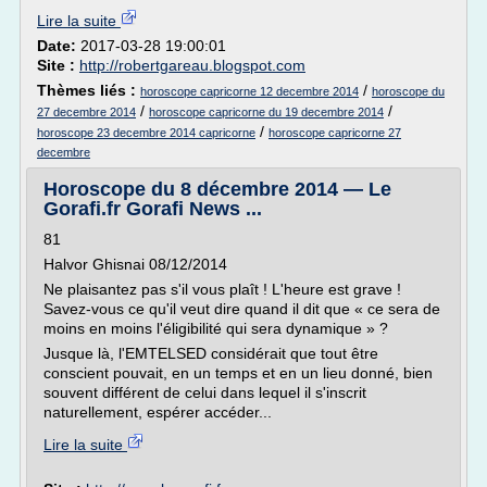
Lire la suite
Date:
2017-03-28 19:00:01
Site :
http://robertgareau.blogspot.com
Thèmes liés :
/
horoscope capricorne 12 decembre 2014
horoscope du
/
/
27 decembre 2014
horoscope capricorne du 19 decembre 2014
/
horoscope 23 decembre 2014 capricorne
horoscope capricorne 27
decembre
Horoscope du 8 décembre 2014 — Le
Gorafi.fr Gorafi News ...
81
Halvor Ghisnai 08/12/2014
Ne plaisantez pas s'il vous plaît ! L'heure est grave !
Savez-vous ce qu'il veut dire quand il dit que « ce sera de
moins en moins l'éligibilité qui sera dynamique » ?
Jusque là, l'EMTELSED considérait que tout être
conscient pouvait, en un temps et en un lieu donné, bien
souvent différent de celui dans lequel il s'inscrit
naturellement, espérer accéder...
Lire la suite