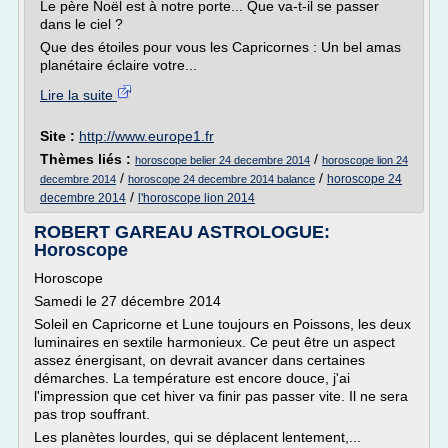
Le père Noël est à notre porte... Que va-t-il se passer
dans le ciel ?
Que des étoiles pour vous les Capricornes : Un bel amas
planétaire éclaire votre...
Lire la suite
Site :
http://www.europe1.fr
Thèmes liés :
/
horoscope belier 24 decembre 2014
horoscope lion 24
/
/
horoscope 24
decembre 2014
horoscope 24 decembre 2014 balance
/
decembre 2014
l'horoscope lion 2014
ROBERT GAREAU ASTROLOGUE:
Horoscope
Horoscope
Samedi le 27 décembre 2014
Soleil en Capricorne et Lune toujours en Poissons, les deux
luminaires en sextile harmonieux. Ce peut être un aspect
assez énergisant, on devrait avancer dans certaines
démarches. La température est encore douce, j'ai
l'impression que cet hiver va finir pas passer vite. Il ne sera
pas trop souffrant.
Les planètes lourdes, qui se déplacent lentement,...