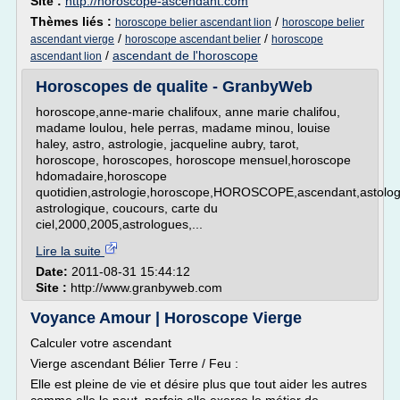
Site :
http://horoscope-ascendant.com
Thèmes liés :
/
horoscope belier ascendant lion
horoscope belier
/
/
ascendant vierge
horoscope ascendant belier
horoscope
/
ascendant de l'horoscope
ascendant lion
Horoscopes de qualite - GranbyWeb
horoscope,anne-marie chalifoux, anne marie chalifou,
madame loulou, hele perras, madame minou, louise
haley, astro, astrologie, jacqueline aubry, tarot,
horoscope, horoscopes, horoscope mensuel,horoscope
hdomadaire,horoscope
quotidien,astrologie,horoscope,HOROSCOPE,ascendant,astologi
astrologique, coucours, carte du
ciel,2000,2005,astrologues,...
Lire la suite
Date:
2011-08-31 15:44:12
Site :
http://www.granbyweb.com
Voyance Amour | Horoscope Vierge
Calculer votre ascendant
Vierge ascendant Bélier Terre / Feu :
Elle est pleine de vie et désire plus que tout aider les autres