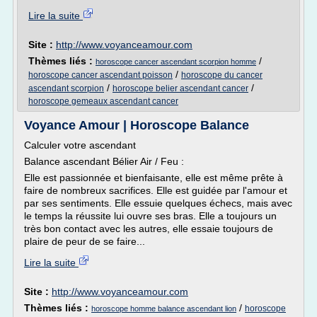
Lire la suite
Site :
http://www.voyanceamour.com
Thèmes liés :
/
horoscope cancer ascendant scorpion homme
/
horoscope cancer ascendant poisson
horoscope du cancer
/
/
ascendant scorpion
horoscope belier ascendant cancer
horoscope gemeaux ascendant cancer
Voyance Amour | Horoscope Balance
Calculer votre ascendant
Balance ascendant Bélier Air / Feu :
Elle est passionnée et bienfaisante, elle est même prête à
faire de nombreux sacrifices. Elle est guidée par l'amour et
par ses sentiments. Elle essuie quelques échecs, mais avec
le temps la réussite lui ouvre ses bras. Elle a toujours un
très bon contact avec les autres, elle essaie toujours de
plaire de peur de se faire...
Lire la suite
Site :
http://www.voyanceamour.com
Thèmes liés :
/
horoscope
horoscope homme balance ascendant lion