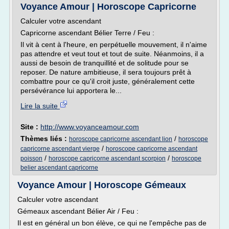
Voyance Amour | Horoscope Capricorne
Calculer votre ascendant
Capricorne ascendant Bélier Terre / Feu :
Il vit à cent à l'heure, en perpétuelle mouvement, il n'aime
pas attendre et veut tout et tout de suite. Néanmoins, il a
aussi de besoin de tranquillité et de solitude pour se
reposer. De nature ambitieuse, il sera toujours prêt à
combattre pour ce qu'il croit juste, généralement cette
persévérance lui apportera le...
Lire la suite
Site :
http://www.voyanceamour.com
Thèmes liés :
/
horoscope capricorne ascendant lion
horoscope
/
capricorne ascendant vierge
horoscope capricorne ascendant
/
/
poisson
horoscope capricorne ascendant scorpion
horoscope
belier ascendant capricorne
Voyance Amour | Horoscope Gémeaux
Calculer votre ascendant
Gémeaux ascendant Bélier Air / Feu :
Il est en général un bon élève, ce qui ne l'empêche pas de