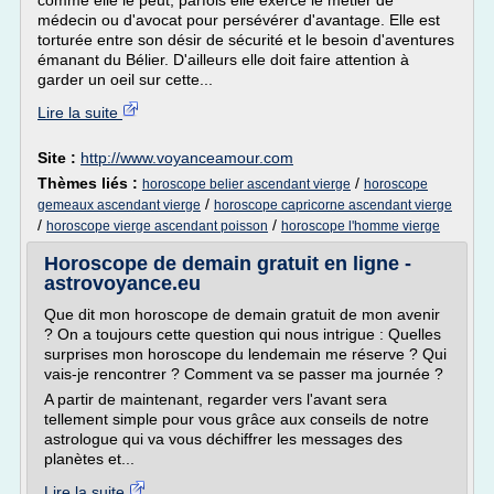
comme elle le peut, parfois elle exerce le métier de
médecin ou d'avocat pour persévérer d'avantage. Elle est
torturée entre son désir de sécurité et le besoin d'aventures
émanant du Bélier. D'ailleurs elle doit faire attention à
garder un oeil sur cette...
Lire la suite
Site :
http://www.voyanceamour.com
Thèmes liés :
/
horoscope belier ascendant vierge
horoscope
/
gemeaux ascendant vierge
horoscope capricorne ascendant vierge
/
/
horoscope vierge ascendant poisson
horoscope l'homme vierge
Horoscope de demain gratuit en ligne -
astrovoyance.eu
Que dit mon horoscope de demain gratuit de mon avenir
? On a toujours cette question qui nous intrigue : Quelles
surprises mon horoscope du lendemain me réserve ? Qui
vais-je rencontrer ? Comment va se passer ma journée ?
A partir de maintenant, regarder vers l'avant sera
tellement simple pour vous grâce aux conseils de notre
astrologue qui va vous déchiffrer les messages des
planètes et...
Lire la suite