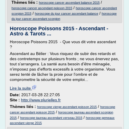
Thèmes liés :
/
horoscope cancer ascendant balance 2015
/
horoscope cancer ascendant poisson 2015
horoscope cancer ascendant
/
/
scorpion 2015
horoscope du jour cancer ascendant balance
horoscope
du jour cancer ascendant scorpion
Horoscope Poissons 2015 - Ascendant -
Astro & Tarots ...
Horoscope Poissons 2015 - Que vous dit votre ascendant
?
Ascendant au Bélier : Vous risquez de subir des retards et
des contretemps sur plusieurs fronts ; ne vous énervez pas,
tout s'arrangera. La santé aura besoin d'être ménagée,
n'imposez pas d'efforts excessifs à votre organisme. Vous
serez tenté de lâcher la proie pour l'ombre et de
compromettre la sécurité de votre emploi...
Lire la suite
Date:
2017-03-28 22:27:05
Site :
http://www.plurielles.fr
Thèmes liés :
/
horoscope vierge ascendant poisson 2015
horoscope
/
cancer ascendant poisson 2015
horoscope taureau ascendant scorpion
/
/
2015
horoscope taureau ascendant verseau 2015
horoscope gemeaux
ascendant vierge 2015