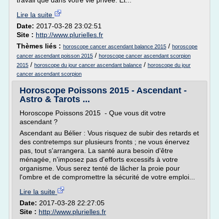
travail que dans votre vie privée. Et...
Lire la suite
Date:
2017-03-28 23:02:51
Site :
http://www.plurielles.fr
Thèmes liés :
/
horoscope cancer ascendant balance 2015
horoscope
/
cancer ascendant poisson 2015
horoscope cancer ascendant scorpion
/
/
2015
horoscope du jour cancer ascendant balance
horoscope du jour
cancer ascendant scorpion
Horoscope Poissons 2015 - Ascendant -
Astro & Tarots ...
Horoscope Poissons 2015 - Que vous dit votre
ascendant ?
Ascendant au Bélier : Vous risquez de subir des retards et
des contretemps sur plusieurs fronts ; ne vous énervez
pas, tout s'arrangera. La santé aura besoin d'être
ménagée, n'imposez pas d'efforts excessifs à votre
organisme. Vous serez tenté de lâcher la proie pour
l'ombre et de compromettre la sécurité de votre emploi...
Lire la suite
Date:
2017-03-28 22:27:05
Site :
http://www.plurielles.fr