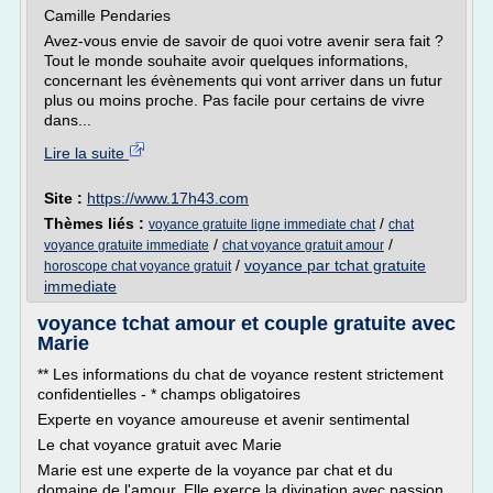
Camille Pendaries
Avez-vous envie de savoir de quoi votre avenir sera fait ?
Tout le monde souhaite avoir quelques informations,
concernant les évènements qui vont arriver dans un futur
plus ou moins proche. Pas facile pour certains de vivre
dans...
Lire la suite
Site :
https://www.17h43.com
Thèmes liés :
/
voyance gratuite ligne immediate chat
chat
/
/
voyance gratuite immediate
chat voyance gratuit amour
/
voyance par tchat gratuite
horoscope chat voyance gratuit
immediate
voyance tchat amour et couple gratuite avec
Marie
** Les informations du chat de voyance restent strictement
confidentielles - * champs obligatoires
Experte en voyance amoureuse et avenir sentimental
Le chat voyance gratuit avec Marie
Marie est une experte de la voyance par chat et du
domaine de l'amour. Elle exerce la divination avec passion