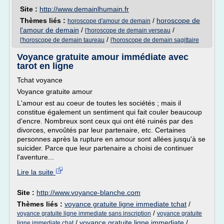
Site :
http://www.demainlhumain.fr
Thèmes liés :
/
horoscope de
horoscope d'amour de demain
l'amour de demain
/
/
l'horoscope de demain verseau
/
l'horoscope de demain taureau
l'horoscope de demain sagittaire
Voyance gratuite amour immédiate avec
tarot en ligne
Tchat voyance
Voyance gratuite amour
L'amour est au coeur de toutes les sociétés ; mais il
constitue également un sentiment qui fait couler beaucoup
d'encre. Nombreux sont ceux qui ont été ruinés par des
divorces, envoûtés par leur partenaire, etc. Certaines
personnes après la rupture en amour sont allées jusqu'à se
suicider. Parce que leur partenaire a choisi de continuer
l'aventure...
Lire la suite
Site :
http://www.voyance-blanche.com
Thèmes liés :
voyance gratuite ligne immediate tchat
/
/
voyance gratuite ligne immediate sans inscription
voyance gratuite
/
voyance gratuite ligne immediate
/
ligne immediate chat