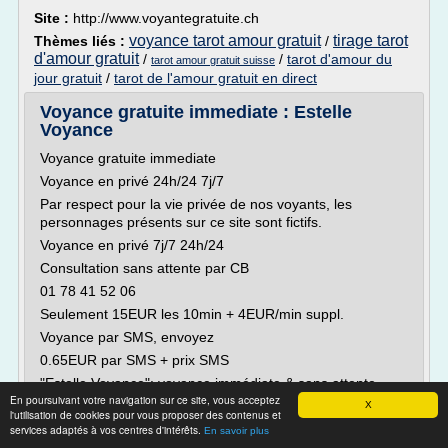
Site :
http://www.voyantegratuite.ch
voyance tarot amour gratuit
tirage tarot
Thèmes liés :
/
d'amour gratuit
/
/
tarot d'amour du
tarot amour gratuit suisse
jour gratuit
/
tarot de l'amour gratuit en direct
Voyance gratuite immediate : Estelle
Voyance
Voyance gratuite immediate
Voyance en privé 24h/24 7j/7
Par respect pour la vie privée de nos voyants, les
personnages présents sur ce site sont fictifs.
Voyance en privé 7j/7 24h/24
Consultation sans attente par CB
01 78 41 52 06
Seulement 15EUR les 10min + 4EUR/min suppl.
Voyance par SMS, envoyez
0.65EUR par SMS + prix SMS
"Estelle Voyance": voyance immédiate & sans attente
En poursuivant votre navigation sur ce site, vous acceptez
Bonjour,
X
l'utilisation de cookies pour vous proposer des contenus et
Je...
services adaptés à vos centres d'intérêts.
En savoir plus