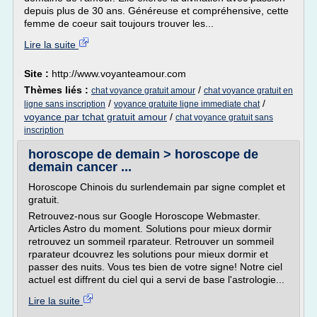
depuis plus de 30 ans. Généreuse et compréhensive, cette
femme de coeur sait toujours trouver les...
Lire la suite
Site :
http://www.voyanteamour.com
Thèmes liés :
/
chat voyance gratuit amour
chat voyance gratuit en
/
/
ligne sans inscription
voyance gratuite ligne immediate chat
voyance par tchat gratuit amour
/
chat voyance gratuit sans
inscription
horoscope de demain > horoscope de
demain cancer ...
Horoscope Chinois du surlendemain par signe complet et
gratuit.
Retrouvez-nous sur Google Horoscope Webmaster.
Articles Astro du moment. Solutions pour mieux dormir
retrouvez un sommeil rparateur. Retrouver un sommeil
rparateur dcouvrez les solutions pour mieux dormir et
passer des nuits. Vous tes bien de votre signe! Notre ciel
actuel est diffrent du ciel qui a servi de base l'astrologie...
Lire la suite