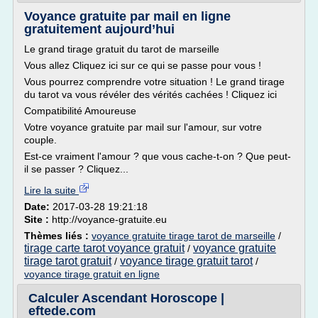
Voyance gratuite par mail en ligne
gratuitement aujourd’hui
Le grand tirage gratuit du tarot de marseille
Vous allez Cliquez ici sur ce qui se passe pour vous !
Vous pourrez comprendre votre situation ! Le grand tirage
du tarot va vous révéler des vérités cachées ! Cliquez ici
Compatibilité Amoureuse
Votre voyance gratuite par mail sur l'amour, sur votre
couple.
Est-ce vraiment l'amour ? que vous cache-t-on ? Que peut-
il se passer ? Cliquez...
Lire la suite
Date:
2017-03-28 19:21:18
Site :
http://voyance-gratuite.eu
Thèmes liés :
voyance gratuite tirage tarot de marseille
/
tirage carte tarot voyance gratuit
voyance gratuite
/
tirage tarot gratuit
voyance tirage gratuit tarot
/
/
voyance tirage gratuit en ligne
Calculer Ascendant Horoscope |
eftede.com