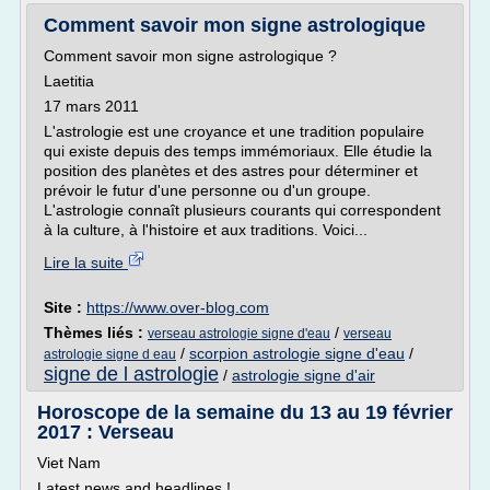
Comment savoir mon signe astrologique
Comment savoir mon signe astrologique ?
Laetitia
17 mars 2011
L'astrologie est une croyance et une tradition populaire
qui existe depuis des temps immémoriaux. Elle étudie la
position des planètes et des astres pour déterminer et
prévoir le futur d'une personne ou d'un groupe.
L'astrologie connaît plusieurs courants qui correspondent
à la culture, à l'histoire et aux traditions. Voici...
Lire la suite
Site :
https://www.over-blog.com
Thèmes liés :
/
verseau astrologie signe d'eau
verseau
/
scorpion astrologie signe d'eau
/
astrologie signe d eau
signe de l astrologie
/
astrologie signe d'air
Horoscope de la semaine du 13 au 19 février
2017 : Verseau
Viet Nam
Latest news and headlines !