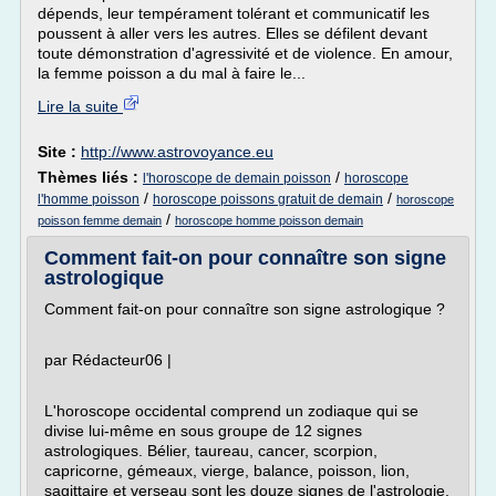
dépends, leur tempérament tolérant et communicatif les
poussent à aller vers les autres. Elles se défilent devant
toute démonstration d'agressivité et de violence. En amour,
la femme poisson a du mal à faire le...
Lire la suite
Site :
http://www.astrovoyance.eu
Thèmes liés :
/
l'horoscope de demain poisson
horoscope
/
/
l'homme poisson
horoscope poissons gratuit de demain
horoscope
/
poisson femme demain
horoscope homme poisson demain
Comment fait-on pour connaître son signe
astrologique
Comment fait-on pour connaître son signe astrologique ?
par Rédacteur06 |
L'horoscope occidental comprend un zodiaque qui se
divise lui-même en sous groupe de 12 signes
astrologiques. Bélier, taureau, cancer, scorpion,
capricorne, gémeaux, vierge, balance, poisson, lion,
sagittaire et verseau sont les douze signes de l'astrologie.