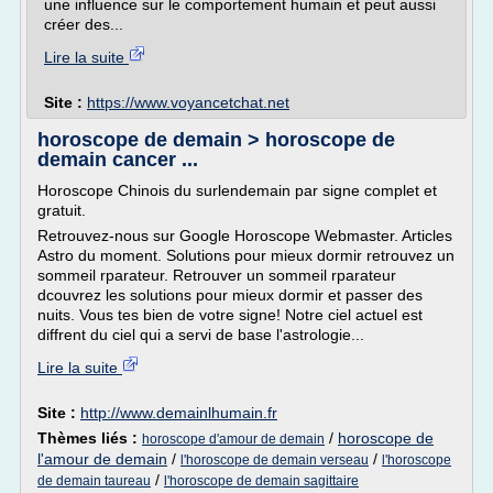
une influence sur le comportement humain et peut aussi
créer des...
Lire la suite
Site :
https://www.voyancetchat.net
horoscope de demain > horoscope de
demain cancer ...
Horoscope Chinois du surlendemain par signe complet et
gratuit.
Retrouvez-nous sur Google Horoscope Webmaster. Articles
Astro du moment. Solutions pour mieux dormir retrouvez un
sommeil rparateur. Retrouver un sommeil rparateur
dcouvrez les solutions pour mieux dormir et passer des
nuits. Vous tes bien de votre signe! Notre ciel actuel est
diffrent du ciel qui a servi de base l'astrologie...
Lire la suite
Site :
http://www.demainlhumain.fr
Thèmes liés :
/
horoscope de
horoscope d'amour de demain
l'amour de demain
/
/
l'horoscope de demain verseau
l'horoscope
/
de demain taureau
l'horoscope de demain sagittaire