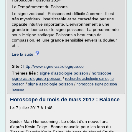
Horoscope Poissons 2014
Le Tempérament du Poissons
Le signe zodiacal Poissons est difficile à cerner. Il est
très mystérieux, insaisissable et se caractérise par une
capacité intuitive importante. L'environnement a une
grande influence sur le signe poissons. La personne née
sous le signe zodiaque Poissons a beaucoup de
compassion, et une grande sensibilité envers la douleur
et...
Lire la suite
Site :
http://www.signe-astrologique.co
Thèmes liés :
signe d'astrologie poisson
/
horoscope
signe astrologique poisson
/
recherche astrologie sur signe
/
signe astrologie poisson
/
poisson
horoscope signe poisson
homme
Horoscope du mois de mars 2017 : Balance
Le 7 juillet 2017 à 1:48
Spider-Man Homecoming : Le début d'un nouvel arc
d'après Kevin Feige Bonne nouvelle pour les fans du