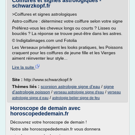
Coiffures et signes astrologiques -
schwarzkopf.fr
>Coiffures et signes astrologiques
Astro-coiffure : déterminez votre coiffure selon votre signe
Préférez-vous les cheveux longs ou courts ? Lisses ou
bouclés ? La réponse se trouve peut-être dans les astres.
© Indigitalimages.com und Fotolia
Les Verseaux privilégient les looks pratiques, les Poissons
craquent pour les coiffures de jeune fille et les Vierges
aiment réinventer leur style...
Lire la suite
Site :
http://www.schwarzkopf.fr
Thèmes liés :
scorpion astrologie signe d'eau
/
signe
d'astrologie poisson
/
/
verseau astrologie signe d'eau
verseau
/
astrologie signe d eau
astrologie belier signe de feu
Horoscope de demain avec
horoscopededemain.fr
Découvrez votre horoscope de demain !
Notre site horoscopededemain.fr vous donnera