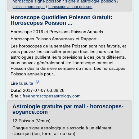
horoscope signe poisson
/
signe d'astrologie poisson
/
/
poisson horoscope
horoscope amour poisson
Horoscope Quotidien Poisson Gratuit:
Horoscopes Poisson ...
Horoscope 2016 et Previsions Poisson Annuels
Horoscopes Poisson Amoureaux et Rapport
Les horoscopes de la semaine Poisson sont nos favoris, et
vous pouvez les consulter presque tous les jours car les
astrologues publient leurs prévisions à des jours différents.
Vous pouvez généralement lire l'horoscope mensuel
Poisson dès la dernière semaine du mois. Les horoscopes
Poisson annuels pour...
Lire la suite
Date:
2017-07-07 03:38:28
Site :
freehoroscopesastrology.com
Astrologie gratuite par mail - horoscopes-
voyance.com
12.Poisson (Venus)
Chaque signe astrologique s'associe à un élément
classique (feu, terre, air ou eau)