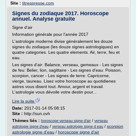
Site :
titrespresse.com
Signes du zodiaque 2017. Horoscope
annuel. Analyse gratuite
Signe d'air
Information générale pour l'année 2017
L'astrologie moderne divise généralement les douze
signes du zodiaque (les douze signes astrologiques) en
quatre categories. Les quatre elements. Air, terre, feu et
eau.
Les signes d'air: Balance, verseau, gemeaux - Les signes
de feu: Belier, lion, sagittaire - Les signes d'eau: Poisson,
scorpion, cancer - Les signes de terre: Capricorne,
vierge, taureau. Lisez votre horoscope au quotidienes
astres vous disent tout. Amour, argent et travail.
L'astrologie vous dévoile votre destin pour...
Lire la suite
Date:
2017-01-14 05:08:15
Site :
http://sun.ovh
Thèmes liés :
/
horoscope verseau signe d'air
verseau
/
/
scorpion
astrologie signe d'eau
verseau astrologie signe d eau
astrologie signe d'eau
/
horoscope signe d'air