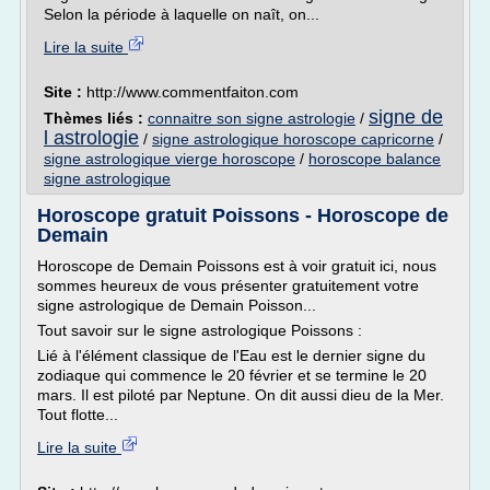
Selon la période à laquelle on naît, on...
Lire la suite
Site :
http://www.commentfaiton.com
signe de
Thèmes liés :
connaitre son signe astrologie
/
l astrologie
/
signe astrologique horoscope capricorne
/
signe astrologique vierge horoscope
/
horoscope balance
signe astrologique
Horoscope gratuit Poissons - Horoscope de
Demain
Horoscope de Demain Poissons est à voir gratuit ici, nous
sommes heureux de vous présenter gratuitement votre
signe astrologique de Demain Poisson...
Tout savoir sur le signe astrologique Poissons :
Lié à l'élément classique de l'Eau est le dernier signe du
zodiaque qui commence le 20 février et se termine le 20
mars. Il est piloté par Neptune. On dit aussi dieu de la Mer.
Tout flotte...
Lire la suite